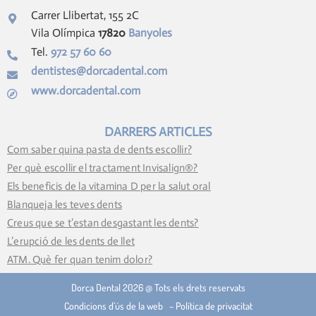
Carrer Llibertat, 155 2C
Vila Olímpica
17820
Banyoles
Tel.
972 57 60 60
dentistes@dorcadental.com
www.dorcadental.com
DARRERS ARTICLES
Com saber quina pasta de dents escollir?
Per què escollir el tractament Invisalign®?
Els beneficis de la vitamina D per la salut oral
Blanqueja les teves dents
Creus que se t’estan desgastant les dents?
L’erupció de les dents de llet
ATM. Què fer quan tenim dolor?
Dorca Dental 2026 @ Tots els drets reservats
Condicions d’ús de la web
–
Política de privacitat