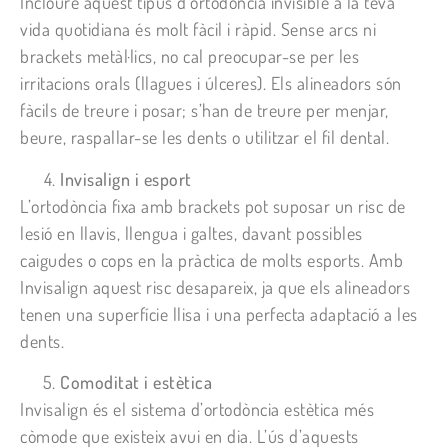
Incloure aquest tipus d’ortodòncia invisible a la teva
vida quotidiana és molt fàcil i ràpid. Sense arcs ni
brackets metàl·lics, no cal preocupar-se per les
irritacions orals (llagues i úlceres). Els alineadors són
fàcils de treure i posar; s’han de treure per menjar,
beure, raspallar-se les dents o utilitzar el fil dental.
Invisalign i esport
L’ortodòncia fixa amb brackets pot suposar un risc de
lesió en llavis, llengua i galtes, davant possibles
caigudes o cops en la pràctica de molts esports. Amb
Invisalign aquest risc desapareix, ja que els alineadors
tenen una superfície llisa i una perfecta adaptació a les
dents.
Comoditat i estètica
Invisalign és el sistema d’ortodòncia estètica més
còmode que existeix avui en dia. L’ús d’aquests